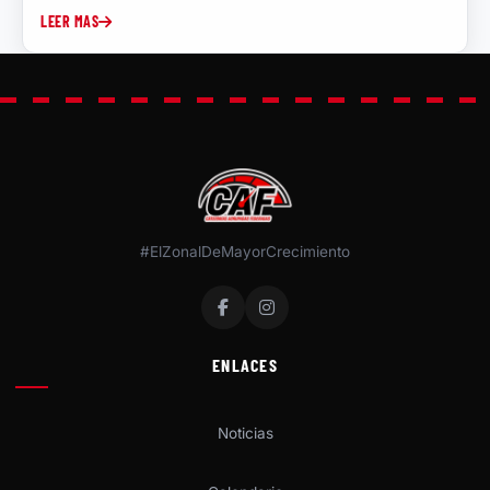
LEER MAS
#ElZonalDeMayorCrecimiento
ENLACES
Noticias