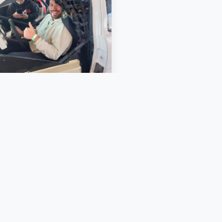
 Jul, 2026
1 min
A TIERRA AL ASFALTO
olas Menna debutará en las
rupadas con un VW Gol en
A 1600cc 🔥 «La
icipación salió de la...
 MAS