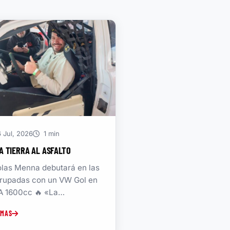
 Jul, 2026
1 min
A TIERRA AL ASFALTO
olas Menna debutará en las
rupadas con un VW Gol en
A 1600cc 🔥 «La
icipación salió de la...
 MAS