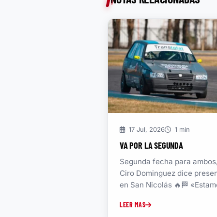
17 Jul, 2026
1 min
VA POR LA SEGUNDA
Segunda fecha para ambos
Ciro Dominguez dice prese
en San Nicolás 🔥🏁 «Estam
trabajando para llegar de la
LEER MAS
mejor manera...