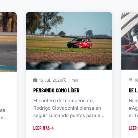
16 Jul, 2026
1 min
16
PENSANDO COMO LÍDER
DE L
El puntero del campeonato,
Nic
,
Rodrigo Giovacchini piensa en
#Ag
nte
seguir sumando puntos para el
el T
os
campeonato.. «Estamos
part
LEER MAS
LEER
haciendo un repaso general
del...