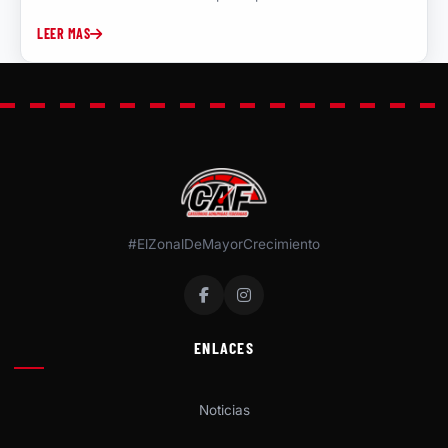
LEER MAS
#ElZonalDeMayorCrecimiento
ENLACES
Noticias