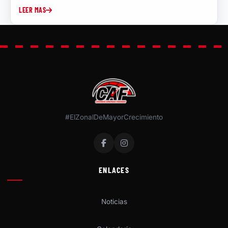
LEER MAS
#ElZonalDeMayorCrecimiento
ENLACES
Noticias