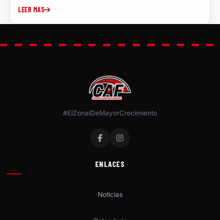
LEER MAS
#ElZonalDeMayorCrecimiento
ENLACES
Noticias