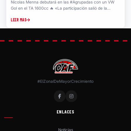
Nicolas Menna debutará en las #Agrupadas con un VW
Gol en el TA 1600cc 🔥 «La participación salió de la...
LEER MAS
#ElZonalDeMayorCrecimiento
ENLACES
Noticias