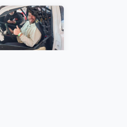
 Jul, 2026
1 min
A TIERRA AL ASFALTO
olas Menna debutará en las
rupadas con un VW Gol en
A 1600cc 🔥 «La
icipación salió de la...
 MAS