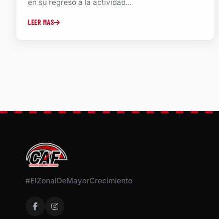
en su regreso a la actividad...
LEER MAS
#ElZonalDeMayorCrecimiento