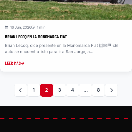
16 Jun, 2026
1 min
BRIAN LECOQ EN LA MONOMARCA FIAT
Brian Lecoq, dice presente en la Monomarca Fiat 🙌🏼🏁 «El
auto se encuentra listo para ir a San Jorge, a...
LEER MAS
Paginación
1
2
3
4
…
8
de
entradas